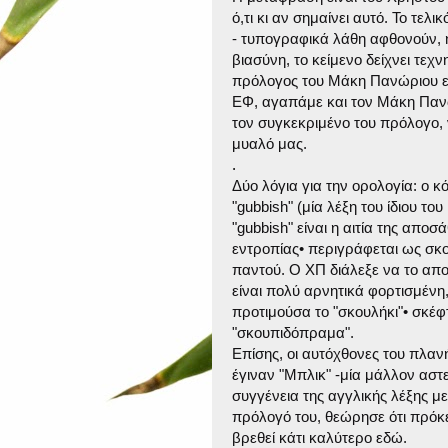
ό,τι κι αν σημαίνει αυτό. Το τε
- τυπογραφικά λάθη αφθονούν, 
βιασύνη, το κείμενο δείχνει τε
πρόλογος του Μάκη Πανώριου εί
ΕΦ, αγαπάμε και τον Μάκη Πανώρ
τον συγκεκριμένο του πρόλογο, 
μυαλό μας.
.
Δύο λόγια για την ορολογία: ο κ
"gubbish" (μία λέξη του ίδιου του 
"gubbish" είναι η αιτία της απ
εντροπίας• περιγράφεται ως σ
παντού. Ο ΧΠ διάλεξε να το απο
είναι πολύ αρνητικά φορτισμένη
προτιμούσα το "σκουλήκι"• σκέφ
"σκουπιδόπραμα".
Επίσης, οι αυτόχθονες του πλαν
έγιναν "Μπλικ" -μία μάλλον αστε
συγγένεια της αγγλικής λέξης με
πρόλογό του, θεώρησε ότι πρόκ
βρεθεί κάτι καλύτερο εδώ.