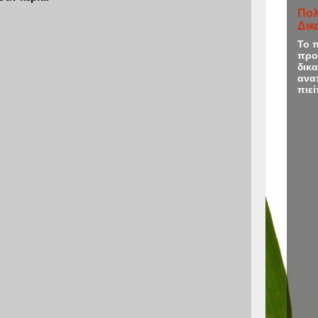
Πολ
Δικ
Το 
προ
δικα
ανα
πιεί