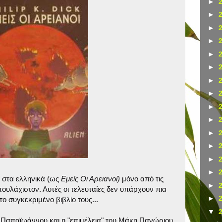
►
►
►
►
►
►
►
►
►
►
►
►
►
►
ί στα ελληνικά (ως
Εμείς Οι Αρειανοί)
μόνο από τις
►
τουλάχιστον. Αυτές οι τελευταίες δεν υπάρχουν πια
►
ο συγκεκριμένο βιβλίο τους...
▼
 Παπαϊωάννου και η "επιμέλεια" του Μάκη Πανώριου,