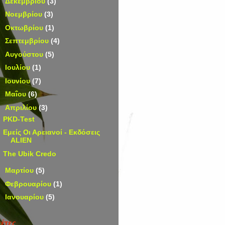
►
Δεκεμβρίου
(3)
►
Νοεμβρίου
(3)
►
Οκτωβρίου
(1)
►
Σεπτεμβρίου
(4)
►
Αυγούστου
(5)
►
Ιουλίου
(1)
►
Ιουνίου
(7)
►
Μαΐου
(6)
▼
Απριλίου
(3)
PKD-Test
Εμείς Οι Αρειανοί - Εκδόσεις
ALIEN
The Ubik Credo
►
Μαρτίου
(5)
►
Φεβρουαρίου
(1)
►
Ιανουαρίου
(5)
κέτες