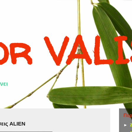
or VAL
νει
Περ
σεις ALIEN
►