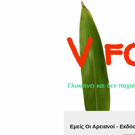
V f
Γλυκαίνει και δεν παχαί
Εμείς Οι Αρειανοί - Εκδό