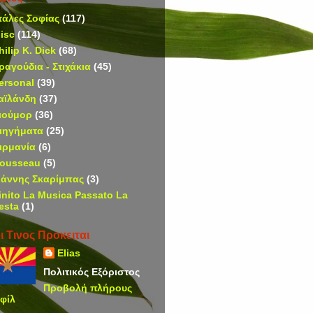
τάλες Σοφίας
(117)
isc
(114)
hilip K. Dick
(68)
ραγούδια - Στιχάκια
(45)
ersonal
(39)
αϊλάνδη
(37)
ιούμορ
(36)
ιηγήματα
(25)
ιρμανία
(6)
ousseau
(5)
ιάννης Σκαρίμπας
(3)
inito La Musica Passato La
esta
(1)
ι Τινος Προκειται
Elias
Πολιτικός Εξόριστος
Προβολή πλήρους
φίλ