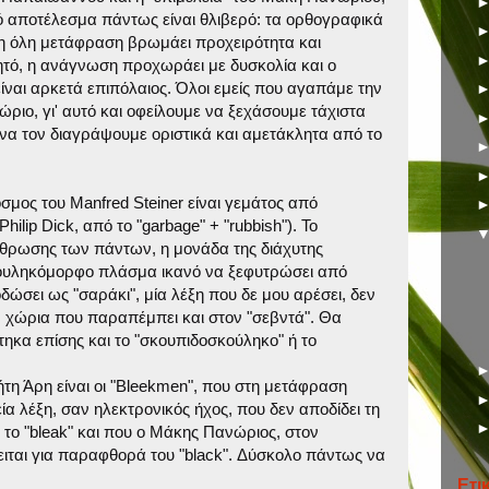
λικό αποτέλεσμα πάντως είναι θλιβερό: τα ορθογραφικά
η όλη μετάφραση βρωμάει προχειρότητα και
χνητό, η ανάγνωση προχωράει με δυσκολία και ο
ναι αρκετά επιπόλαιος. Όλοι εμείς που αγαπάμε την
ιο, γι' αυτό και οφείλουμε να ξεχάσουμε τάχιστα
να τον διαγράψουμε οριστικά και αμετάκλητα από το
όσμος του Manfred Steiner είναι γεμάτος από
Philip Dick, από το "garbage" + "rubbish"). To
οσάθρωσης των πάντων, η μονάδα της διάχυτης
κουληκόμορφο πλάσμα ικανό να ξεφυτρώσει από
δώσει ως "σαράκι", μία λέξη που δε μου αρέσει, δεν
, χώρια που παραπέμπει και στον "σεβντά". Θα
τηκα επίσης και το "σκουπιδοσκούληκο" ή το
ήτη Άρη είναι οι "Bleekmen", που στη μετάφραση
ία λέξη, σαν ηλεκτρονικός ήχος, που δεν αποδίδει τη
 το "bleak" και που ο Μάκης Πανώριος, στον
ειται για παραφθορά του "black". Δύσκολο πάντως να
Ετι