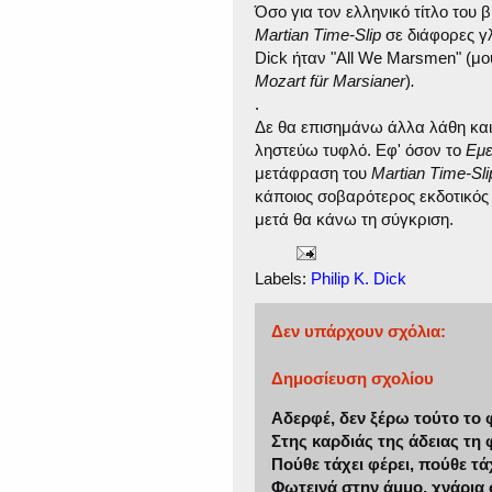
Όσο για τον ελληνικό τίτλο του 
Martian Time-Slip
σε διάφορες γλώ
Dick ήταν "All We Marsmen" (μου
Mozart für Marsianer
)
.
.
Δε θα επισημάνω άλλα λάθη και 
ληστεύω τυφλό. Εφ' όσον το
Εμε
μετάφραση του
Martian Time-Sli
κάποιος σοβαρότερος εκδοτικός 
μετά θα κάνω τη σύγκριση.
Labels:
Philip K. Dick
Δεν υπάρχουν σχόλια:
Δημοσίευση σχολίου
Αδερφέ, δεν ξέρω τούτο το 
Στης καρδιάς της άδειας τη
Πούθε τάχει φέρει, πούθε τά
Φωτεινά στην άμμο, χνάρια 