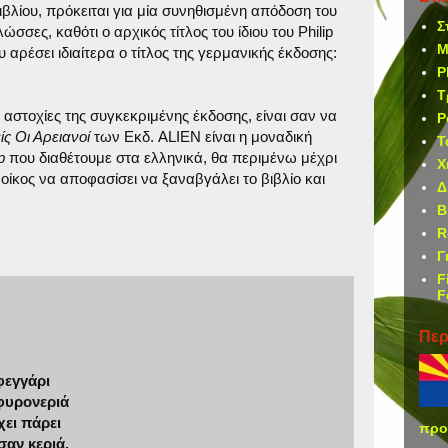
βιβλίου, πρόκειται για μία συνηθισμένη απόδοση του
Σ
σσες, καθότι ο αρχικός τίτλος του ίδιου του Philip
M
 αρέσει ιδιαίτερα ο τίτλος της γερμανικής έκδοσης:
P
Τ
αστοχίες της συγκεκριμένης έκδοσης, είναι σαν να
P
ίς Οι Αρειανοί
των Εκδ. ALIEN είναι η μοναδική
Τ
p
που διαθέτουμε στα ελληνικά, θα περιμένω μέχρι
Χ
οίκος να αποφασίσει να ξαναβγάλει το βιβλίο και
Δ
Β
R
Γ
F
F
Περ
φεγγάρι
 φυρονεριά
χει πάρει
προ
σαν κεριά.